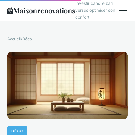
Investir dans le bâti
📰
Maisonrenovations
versus optimiser son
confort
Accueil
›
Déco
DÉCO