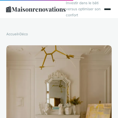
Investir dans le bâti
📰
Maisonrenovations
versus optimiser son
confort
Accueil
›
Déco