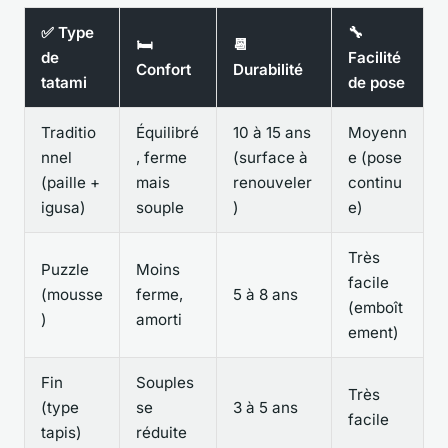
✅ Type
🔧
🛏️
📆
de
Facilité
Confort
Durabilité
tatami
de pose
Traditio
Équilibré
10 à 15 ans
Moyenn
nnel
, ferme
(surface à
e (pose
(paille +
mais
renouveler
continu
igusa)
souple
)
e)
Très
Puzzle
Moins
facile
(mousse
ferme,
5 à 8 ans
(emboît
)
amorti
ement)
Fin
Souples
Très
(type
se
3 à 5 ans
facile
tapis)
réduite