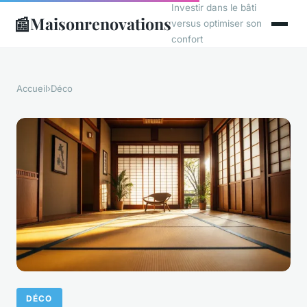
Investir dans le bâti
📰
Maisonrenovations
versus optimiser son
confort
Accueil
›
Déco
DÉCO