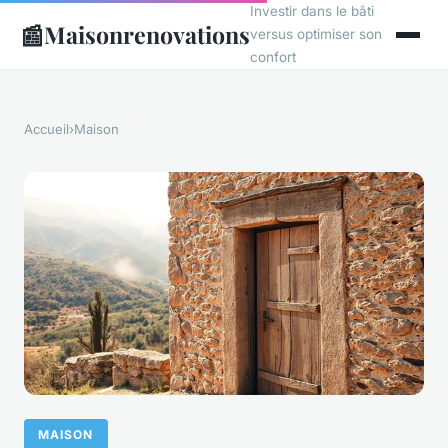
Investir dans le bâti
📰
Maisonrenovations
versus optimiser son
confort
Accueil
›
Maison
MAISON