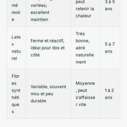
peut
3 à 5
mé
variées,
retenir la
ans
moir
excellent
chaleur
e
maintien
Très
Late
Ferme et réactif,
bonne,
x
5 à 7
idéal pour dos et
aéré
natu
ans
côté
naturelle
rel
ment
Fibr
es
Moyenne
Variable, souvent
synt
, peut
1 à 2
mou et peu
héti
s’affaisse
ans
durable
que
r vite
s