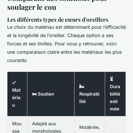
soulager le cou
Les différents types de cœurs d'oreillers
Le choix du matériau est déterminant pour l’efficacité
et la longévité de l’oreiller. Chaque option a ses
forces et ses limites. Pour vous y retrouver, voici
une comparaison claire entre les matériaux les plus
courants.
⏳
✅
🌬️
Dura
Mat
🛌 Soutien
Respirabi
bilité
éria
lité
esti
u
mée
Mou
Adapté aux
Modérée,
sse
morphologies