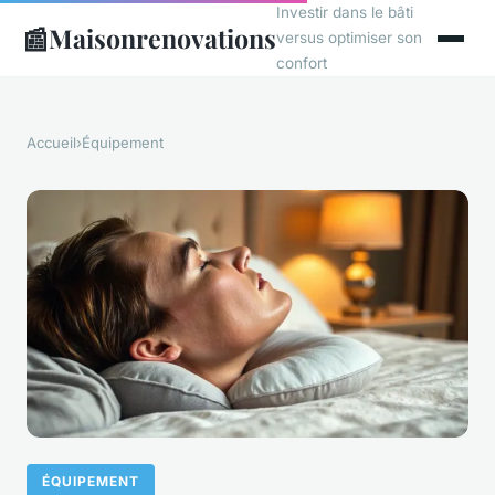
Investir dans le bâti
📰
Maisonrenovations
versus optimiser son
confort
Accueil
›
Équipement
ÉQUIPEMENT